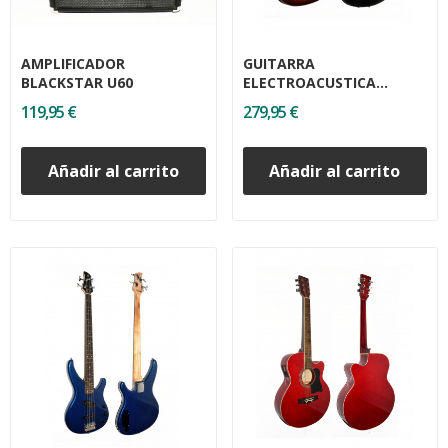
AMPLIFICADOR
GUITARRA
BLACKSTAR U60
ELECTROACUSTICA
OVATION CELEBRITY
119,95 €
279,95 €
CS24X
Añadir al carrito
Añadir al carrito