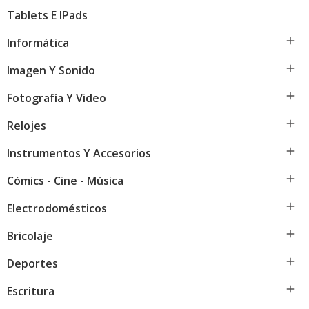
Tablets E IPads

Informática

Imagen Y Sonido

Fotografía Y Video

Relojes

Instrumentos Y Accesorios

Cómics - Cine - Música

Electrodomésticos

Bricolaje

Deportes

Escritura