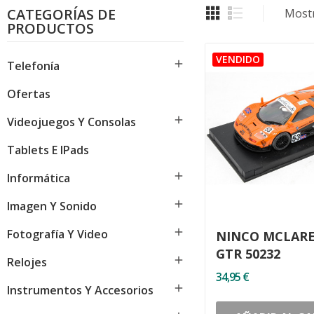
CATEGORÍAS DE
Mostr
PRODUCTOS

Telefonía
Ofertas

Videojuegos Y Consolas
Tablets E IPads

Informática

Imagen Y Sonido

Fotografía Y Video
NINCO MCLARE
GTR 50232

Relojes
34,95 €

Instrumentos Y Accesorios