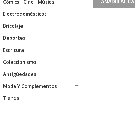
AÑADIR AL CA

Cómics - Cine - Música

Electrodomésticos

Bricolaje

Deportes

Escritura

Coleccionismo
Antigüedades

Moda Y Complementos
Tienda