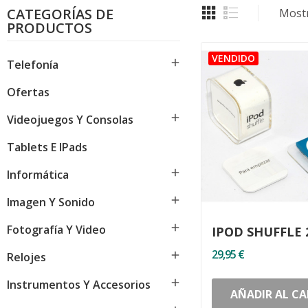
CATEGORÍAS DE
Mostr
PRODUCTOS

Telefonía
Ofertas

Videojuegos Y Consolas
Tablets E IPads

Informática

Imagen Y Sonido

Fotografía Y Video
IPOD SHUFFLE 
29,95 €

Relojes

Instrumentos Y Accesorios
AÑADIR AL CA