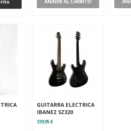
AÑADIR AL CARRITO
AÑA
rrito
CTRICA
GUITARRA ELECTRICA
IBANEZ SZ320
339,95 €