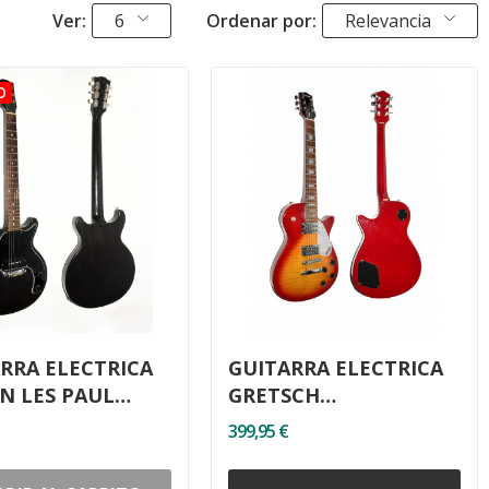
Ver:
6
Ordenar por:
Relevancia
RRA ELECTRICA
GUITARRA ELECTRICA
N LES PAUL
GRETSCH
 USA
SYNCHROMATIC G1514
399,95 €