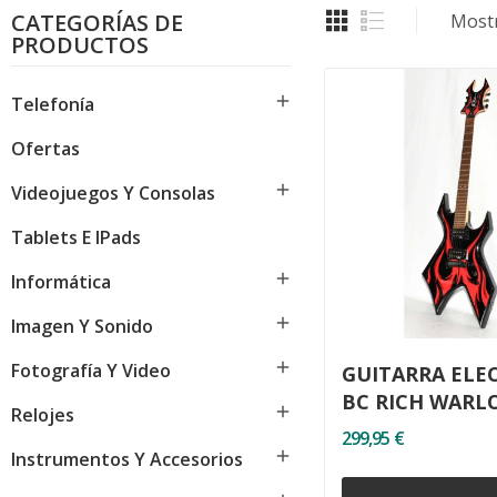
CATEGORÍAS DE
Mostr
PRODUCTOS

Telefonía
Ofertas

Videojuegos Y Consolas
Tablets E IPads

Informática

Imagen Y Sonido

Fotografía Y Video
GUITARRA ELE
BC RICH WARL

Relojes
KERRY KING
299,95 €

Instrumentos Y Accesorios