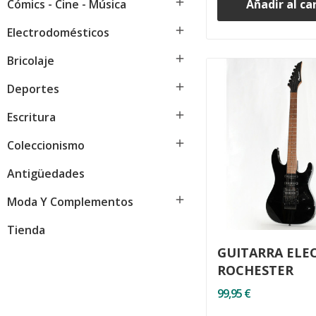

Cómics - Cine - Música
Añadir al ca

Electrodomésticos

Bricolaje

Deportes

Escritura

Coleccionismo
Antigüedades

Moda Y Complementos
Tienda
GUITARRA ELE
ROCHESTER
99,95 €