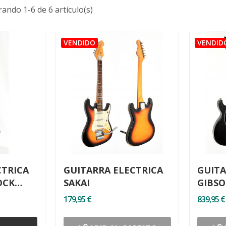
ando 1-6 de 6 artículo(s)
CTRICA
GUITARRA ELECTRICA
GUITA
OCK
SAKAI
GIBSO
JUNIO
179,95 €
839,95 €