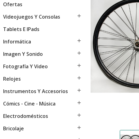
Ofertas

Videojuegos Y Consolas
Tablets E IPads

Informática

Imagen Y Sonido

Fotografía Y Video

Relojes

Instrumentos Y Accesorios

Cómics - Cine - Música

Electrodomésticos

Bricolaje