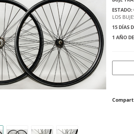
ESTADO:
LOS BUJE
15 DÍAS 
1 AÑO D
Comparti