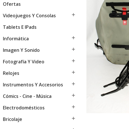
Ofertas

Videojuegos Y Consolas
Tablets E IPads

Informática

Imagen Y Sonido

Fotografía Y Video

Relojes

Instrumentos Y Accesorios

Cómics - Cine - Música

Electrodomésticos

Bricolaje